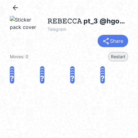
arrow_back
𝚁𝙴𝙱𝙴𝙲𝙲𝙰 pt_3 @hgogesraa
Telegram
share
Share
Moves:
0
Restart
?
?
?
?
?
?
?
?
?
?
?
?
?
?
?
?
share
Challenge a friend
Play again