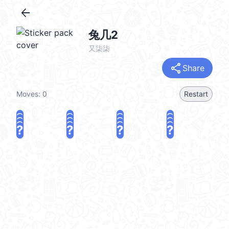
arrow_back
兔几2
又柒柒
share
Share
Moves:
0
Restart
?
?
?
?
?
?
?
?
?
?
?
?
?
?
?
?
share
Challenge a friend
Play again