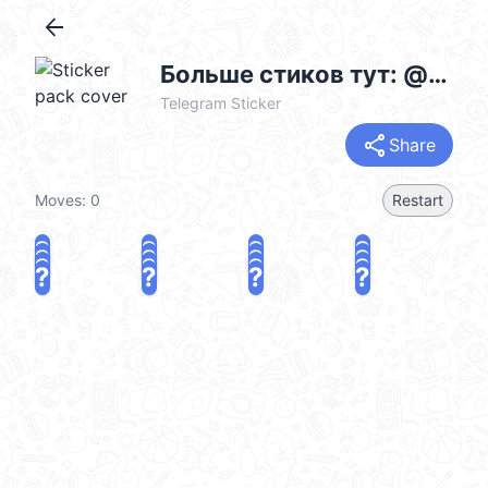
arrow_back
Больше стиков тут: @stikery4
Telegram Sticker
share
Share
Moves:
0
Restart
?
?
?
?
?
?
?
?
?
?
?
?
?
?
?
?
share
Challenge a friend
Play again