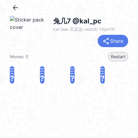
arrow_back
兔几7 @kal_pc
kal (we-又柒柒-rabbit) 19jan19
share
Share
Moves:
0
Restart
?
?
?
?
?
?
?
?
?
?
?
?
?
?
?
?
share
Challenge a friend
Play again