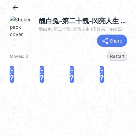
arrow_back
醜白兔-第二十醜-閃亮人生 (不好當) @kal_pc
醜白兔-第二十醜-閃亮人生 (不好當) 1sep22
share
Share
Moves:
0
Restart
?
?
?
?
?
?
?
?
?
?
?
?
?
?
?
?
share
Challenge a friend
Play again