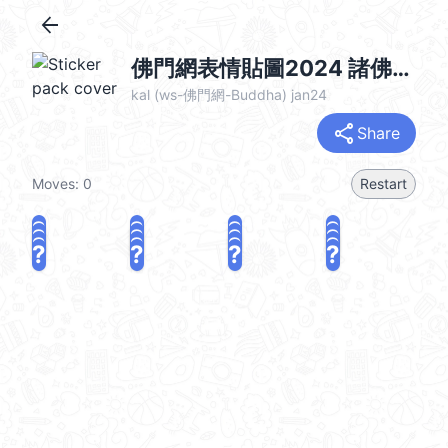
arrow_back
佛門網表情貼圖2024 諸佛菩薩篇 @kal_pc
kal (ws-佛門網-Buddha) jan24
share
Share
Moves:
0
Restart
?
?
?
?
?
?
?
?
?
?
?
?
?
?
?
?
share
Challenge a friend
Play again