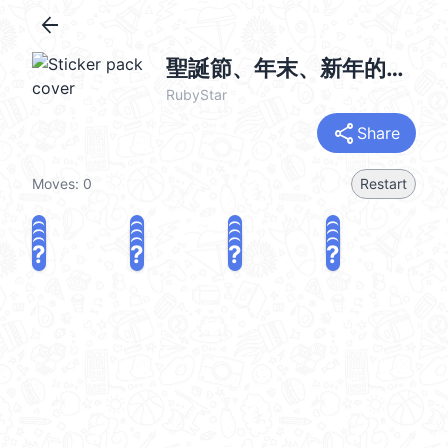
arrow_back
聖誕節、年末、新年的祝福
RubyStar
share
Share
Moves:
0
Restart
?
?
?
?
?
?
?
?
?
?
?
?
?
?
?
?
share
Challenge a friend
Play again