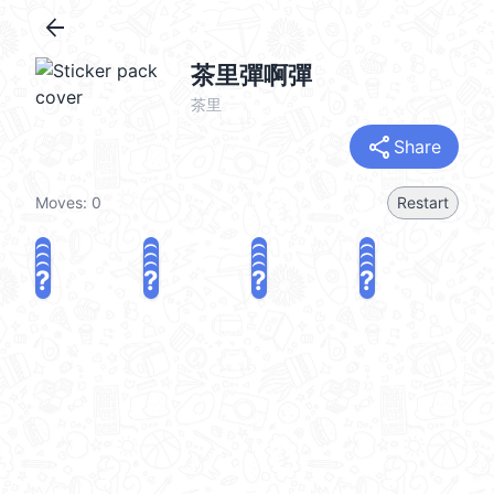
arrow_back
茶里彈啊彈
茶里
share
Share
Moves:
0
Restart
?
?
?
?
?
?
?
?
?
?
?
?
?
?
?
?
share
Challenge a friend
Play again