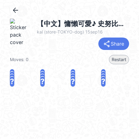
arrow_back
【中文】慵懶可愛♪ 史努比全螢幕貼圖 (Snoopy) @kal_pc
kal (store-TOKYO-dog) 15sep16
share
Share
Moves:
0
Restart
?
?
?
?
?
?
?
?
?
?
?
?
?
?
?
?
share
Challenge a friend
Play again