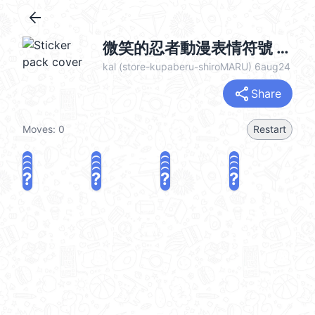
arrow_back
微笑的忍者動漫表情符號 @kal_pc
kal (store-kupaberu-shiroMARU) 6aug24
share
Share
Moves:
0
Restart
?
?
?
?
?
?
?
?
?
?
?
?
?
?
?
?
share
Challenge a friend
Play again