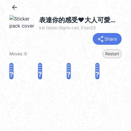
arrow_back
表達你的感受❤大人可愛淑女貓 @kal_pc
kal (store-Gigno-cat) 31jan23
share
Share
Moves:
0
Restart
?
?
?
?
?
?
?
?
?
?
?
?
?
?
?
?
share
Challenge a friend
Play again