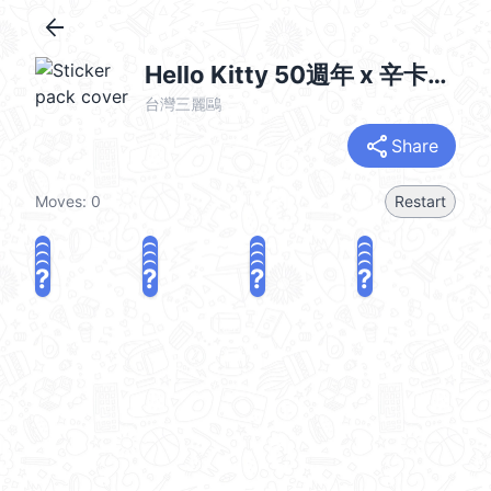
arrow_back
Hello Kitty 50週年 x 辛卡米克 冬季暖心篇
台灣三麗鷗
share
Share
Moves:
0
Restart
?
?
?
?
?
?
?
?
?
?
?
?
?
?
?
?
share
Challenge a friend
Play again