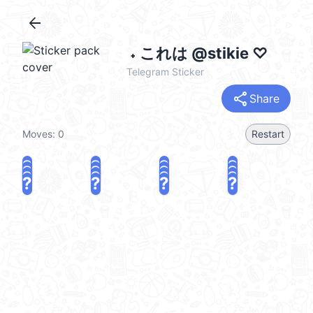
arrow_back
ㅤㅤ ˖ これは @stikie ♡
Telegram Sticker
share
Share
Moves:
0
Restart
?
?
?
?
?
?
?
?
?
?
?
?
?
?
?
?
share
Challenge a friend
Play again