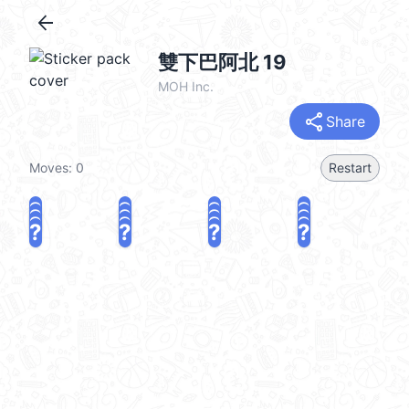
arrow_back
雙下巴阿北 19
MOH Inc.
share
Share
Moves:
0
Restart
?
?
?
?
?
?
?
?
?
?
?
?
?
?
?
?
share
Challenge a friend
Play again