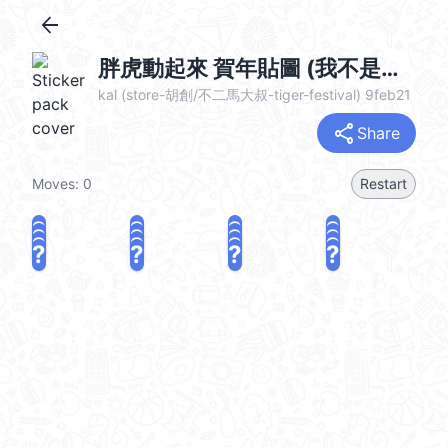
arrow_back
胖虎動起來 賀年貼圖 (我不是胖虎, Happy New Year 新年快樂 CNY) @kal_pc
kal (store-胡創/不二馬大叔-tiger-festival) 9feb21
share
Share
Moves:
0
Restart
?
?
?
?
?
?
?
?
?
?
?
?
?
?
?
?
share
Challenge a friend
Play again