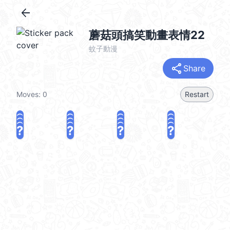
arrow_back
蘑菇頭搞笑動畫表情22
蚊子動漫
share
Share
Moves:
0
Restart
?
?
?
?
?
?
?
?
?
?
?
?
?
?
?
?
share
Challenge a friend
Play again