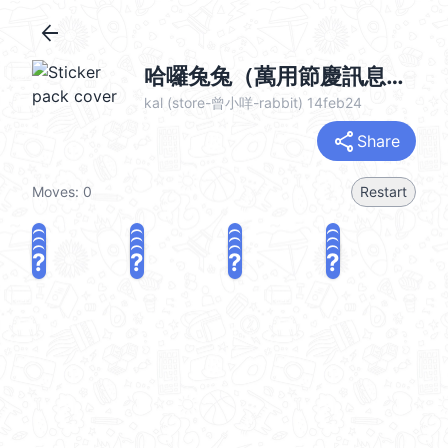
arrow_back
哈囉兔兔（萬用節慶訊息篇） @kal_pc
kal (store-曾小咩-rabbit) 14feb24
share
Share
Moves:
0
Restart
?
?
?
?
?
?
?
?
?
?
?
?
?
?
?
?
share
Challenge a friend
Play again