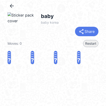
arrow_back
baby
baby korea
share
Share
Moves:
0
Restart
?
?
?
?
?
?
?
?
?
?
?
?
?
?
?
?
share
Challenge a friend
Play again