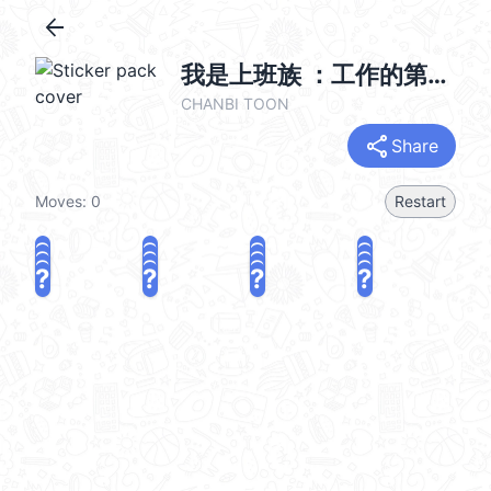
arrow_back
我是上班族 ：工作的第八天
CHANBI TOON
share
Share
Moves:
0
Restart
?
?
?
?
?
?
?
?
?
?
?
?
?
?
?
?
share
Challenge a friend
Play again