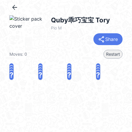
arrow_back
Quby乖巧宝宝 Tory
Pio M
share
Share
Moves:
0
Restart
?
?
?
?
?
?
?
?
?
?
?
?
?
?
?
?
share
Challenge a friend
Play again