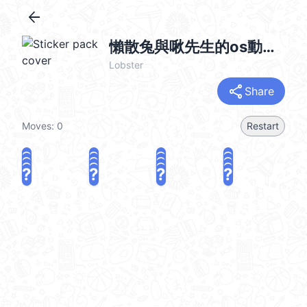
arrow_back
懶散兔與啾先生的os動動動 2
Lobster
share
Share
Moves:
0
Restart
?
?
?
?
?
?
?
?
?
?
?
?
?
?
?
?
share
Challenge a friend
Play again