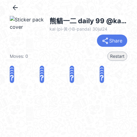
arrow_back
熊貓一二 daily 99 @kal_pc
kal (pi-黃小B-panda) 30jul24
share
Share
Moves:
0
Restart
?
?
?
?
?
?
?
?
?
?
?
?
?
?
?
?
share
Challenge a friend
Play again