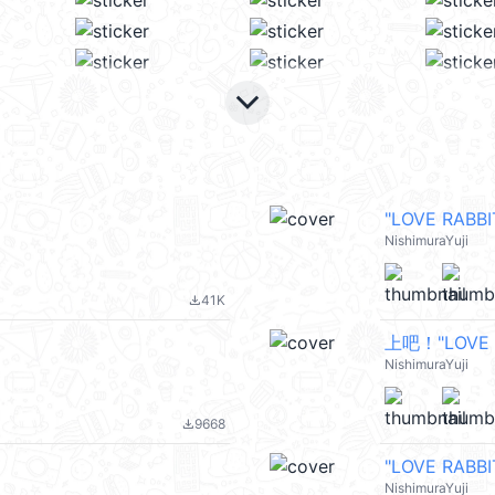
keyboard_arrow_down
"LOVE RAB
NishimuraYuji
41K
file_download
上吧！"LOVE 
NishimuraYuji
9668
file_download
"LOVE RAB
NishimuraYuji