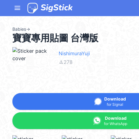
menu
Babies
→
寶寶專用貼圖 台灣版
NishimuraYuji
file_download
278
Download
for Signal
Download
for WhatsApp