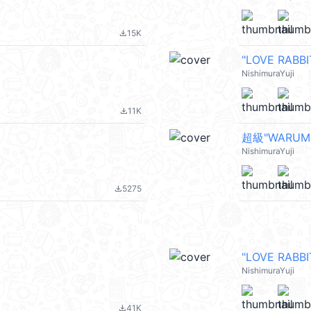
15K
file_download
"LOVE RAB
NishimuraYuji
11K
file_download
超級"WARUM
NishimuraYuji
5275
file_download
"LOVE RAB
NishimuraYuji
41K
file_download