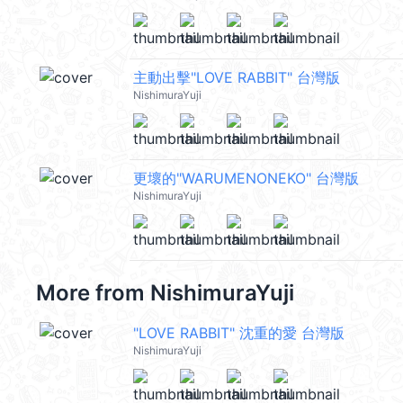
主動出擊"LOVE RABBIT" 台灣版
NishimuraYuji
更壞的"WARUMENONEKO" 台灣版
NishimuraYuji
More from
NishimuraYuji
"LOVE RABBIT" 沈重的愛 台灣版
NishimuraYuji