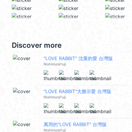
Discover more
"LOVE RABBIT" 沈重的愛 台灣版
NishimuraYuji
"LOVE RABBIT"大膽示愛 台灣版
NishimuraYuji
萬用的"LOVE RABBIT" 台灣版
NishimuraYuji