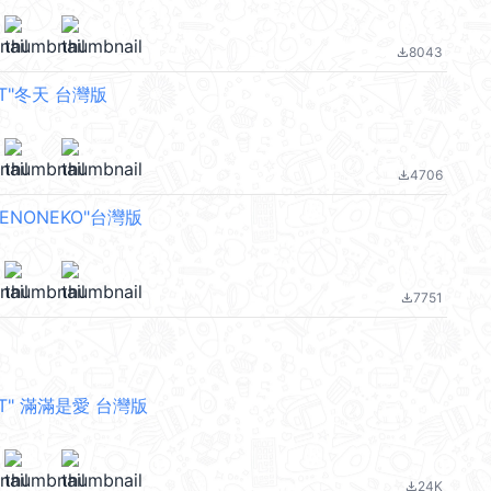
8043
file_download
BIT"冬天 台灣版
4706
file_download
ENONEKO"台灣版
7751
file_download
BIT" 滿滿是愛 台灣版
24K
file_download