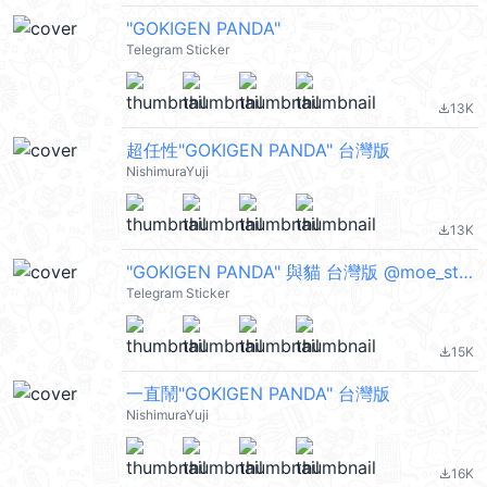
"GOKIGEN PANDA"
Telegram Sticker
13K
file_download
超任性"GOKIGEN PANDA" 台灣版
NishimuraYuji
13K
file_download
"GOKIGEN PANDA" 與貓 台灣版 @moe_sticker_bot
Telegram Sticker
15K
file_download
一直鬧"GOKIGEN PANDA" 台灣版
NishimuraYuji
16K
file_download