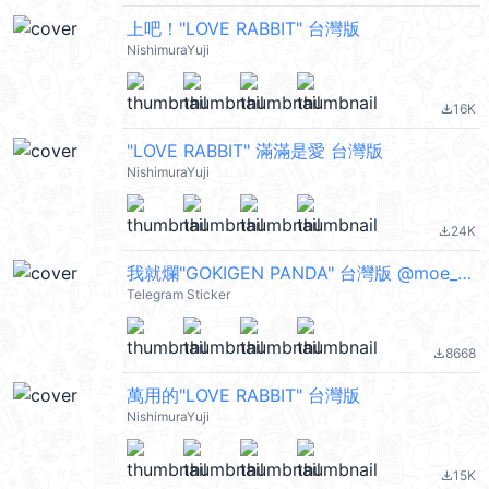
上吧！"LOVE RABBIT" 台灣版
NishimuraYuji
16K
file_download
"LOVE RABBIT" 滿滿是愛 台灣版
NishimuraYuji
24K
file_download
我就爛"GOKIGEN PANDA" 台灣版 @moe_sticker_bot
Telegram Sticker
8668
file_download
萬用的"LOVE RABBIT" 台灣版
NishimuraYuji
15K
file_download