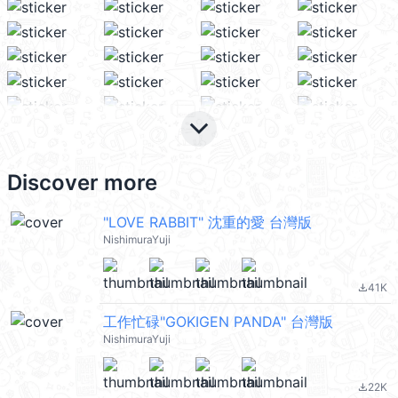
keyboard_arrow_down
Discover more
"LOVE RABBIT" 沈重的愛 台灣版
NishimuraYuji
41K
file_download
工作忙碌"GOKIGEN PANDA" 台灣版
NishimuraYuji
22K
file_download