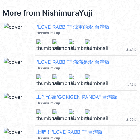
More from
NishimuraYuji
"LOVE RABBIT" 沈重的愛 台灣版
NishimuraYuji
41K
file_download
"LOVE RABBIT" 滿滿是愛 台灣版
NishimuraYuji
24K
file_download
工作忙碌"GOKIGEN PANDA" 台灣版
NishimuraYuji
22K
file_download
上吧！"LOVE RABBIT" 台灣版
NishimuraYuji