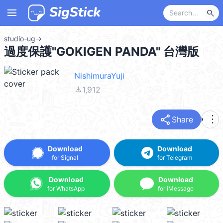
menu
search
studio-ug
→
過度保護"GOKIGEN PANDA" 台灣版
NishimuraYuji
file_download
1,912
share
more_vert
Share
Download
Download
for Signal
for Telegram
Download
Download
for WhatsApp
for iMessage