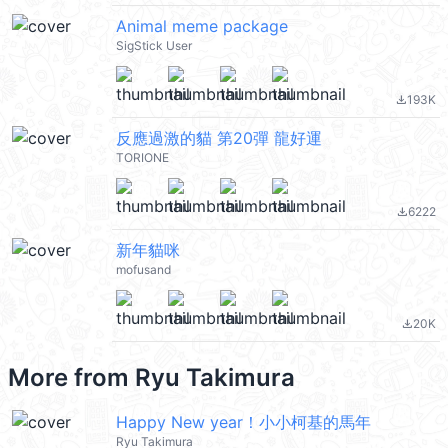
Animal meme package
SigStick User
193K
file_download
反應過激的貓 第20彈 龍好運
TORIONE
6222
file_download
新年貓咪
mofusand
20K
file_download
More from
Ryu Takimura
Happy New year！小小柯基的馬年
Ryu Takimura