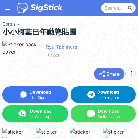
menu
search
Corgis
→
小小柯基巳年動態貼圖
Ryu Takimura
file_download
581
share
more_vert
Share
Download
Download
for Signal
for Telegram
Download
Download
for WhatsApp
for iMessage