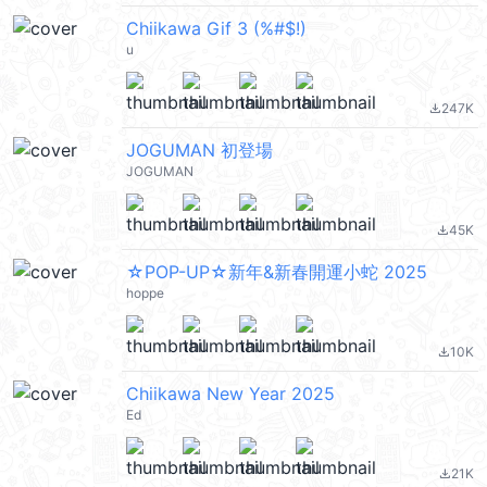
Chiikawa Gif 3 (%#$!)
u
247K
file_download
JOGUMAN 初登場
JOGUMAN
45K
file_download
☆POP-UP☆新年&新春開運小蛇 2025
hoppe
10K
file_download
Chiikawa New Year 2025
Ed
21K
file_download