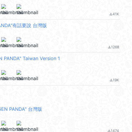
41K
file_download
 PANDA"有話要說 台灣版
1268
file_download
N PANDA" Taiwan Version 1
19K
file_download
EN PANDA" 台灣版
1474
file_download