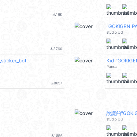
16K
file_download
"GOKIGEN
studio UG
3760
file_download
icker_bot
Kid "GOKIGE
Panda
8657
file_download
說謊的"GOKIG
studio UG
1856
file_download