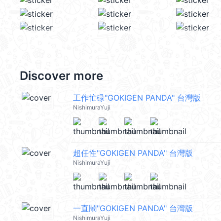
Discover more
工作忙碌"GOKIGEN PANDA" 台灣版
NishimuraYuji
超任性"GOKIGEN PANDA" 台灣版
NishimuraYuji
一直鬧"GOKIGEN PANDA" 台灣版
NishimuraYuji