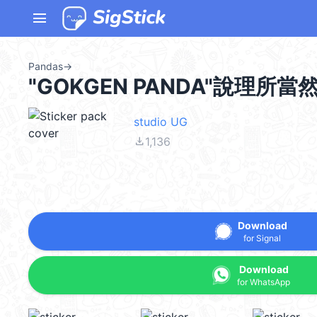
menu
Pandas
→
"GOKGEN PANDA"說理所
studio UG
file_download
1,136
Download
for Signal
Download
for WhatsApp