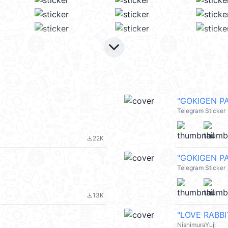
keyboard_arrow_down
"GOKIGEN P
Telegram Sticker
22K
file_download
"GOKIGEN P
Telegram Sticker
13K
file_download
"LOVE RAB
NishimuraYuji