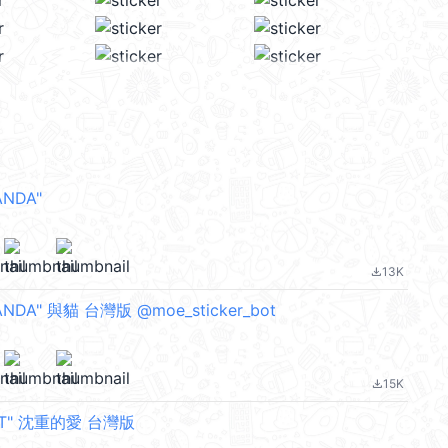
ANDA"
13K
file_download
ANDA" 與貓 台灣版 @moe_sticker_bot
15K
file_download
BIT" 沈重的愛 台灣版