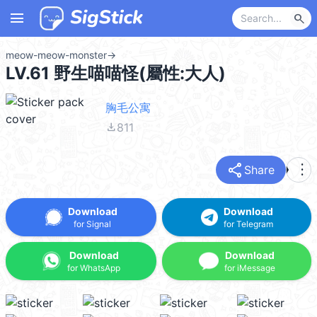
menu
search
meow-meow-monster
→
LV.61 野生喵喵怪(屬性:大人)
胸毛公寓
file_download
811
share
more_vert
Share
Download
Download
for Signal
for Telegram
Download
Download
for WhatsApp
for iMessage