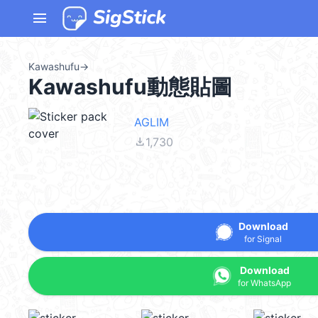
menu
Kawashufu
→
Kawashufu動態貼圖
AGLIM
file_download
1,730
Download
for Signal
Download
for WhatsApp