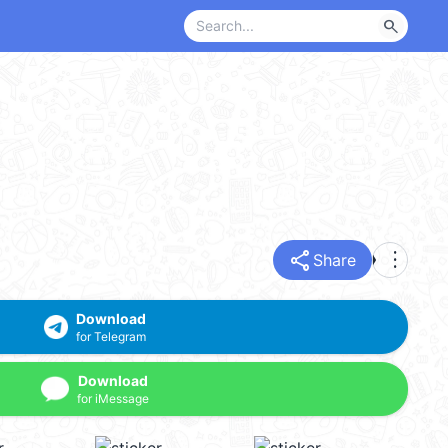
search
share
more_vert
Share
Download
for Telegram
Download
for iMessage