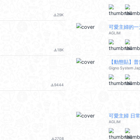
29K
file_download
可愛主婦的一
AGLIM
18K
file_download
【動態貼】普
Gigno System Ja
9444
file_download
可愛主婦 日常
AGLIM
2708
file_download