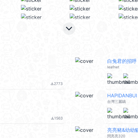
keyboard_arrow_down
白兔君的招呼 
leafnet
2773
file_download
HAPIDANBUI
台灣三麗鷗
1563
file_download
亮亮豬&幼幼
閃亮亮320