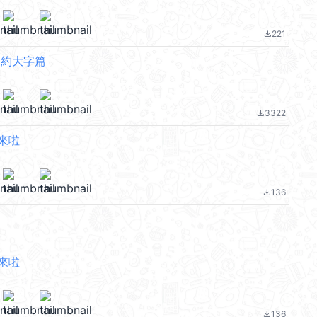
221
file_download
簡約大字篇
3322
file_download
來啦
136
file_download
來啦
136
file_download