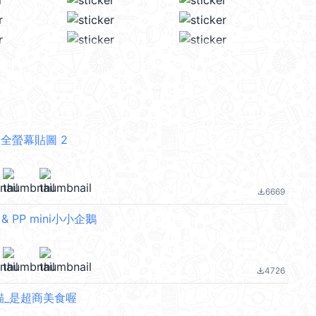
全螢幕貼圖 2
6669
file_download
 & PP mini小小企鵝
4726
file_download
貓_是超商美食喔