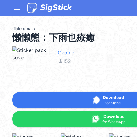
menu
rilakkuma
→
懶懶熊：下雨也療癒
Gkomo
file_download
152
Download
for Signal
Download
for WhatsApp