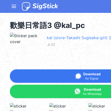
menu
歡樂日常語3 @kal_pc
kal (store-Takashi Sugisaka-girl)
file_download
10
Download
for Signal
Download
for WhatsApp