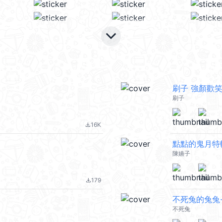
keyboard_arrow_down
刷子 強顏歡
刷子
16K
file_download
點點的鬼月特
陳嬿子
179
file_download
不死兔的兔兔
不死兔