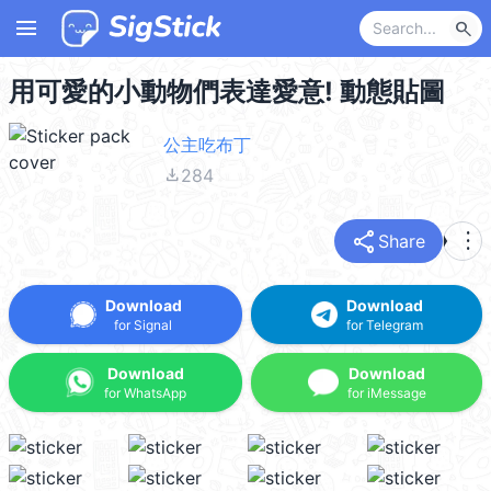
menu
search
用可愛的小動物們表達愛意! 動態貼圖
公主吃布丁
file_download
284
share
more_vert
Share
Download
Download
for Signal
for Telegram
Download
Download
for WhatsApp
for iMessage