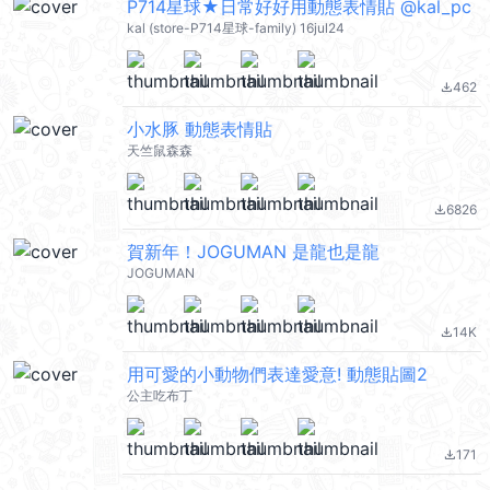
P714星球★日常好好用動態表情貼 @kal_pc
kal (store-P714星球-family) 16jul24
462
file_download
小水豚 動態表情貼
天竺鼠森森
6826
file_download
賀新年！JOGUMAN 是龍也是龍
JOGUMAN
14K
file_download
用可愛的小動物們表達愛意! 動態貼圖2
公主吃布丁
171
file_download