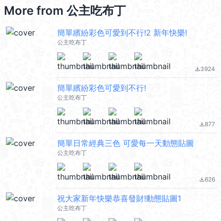
More from
公主吃布丁
簡單繽紛彩色可愛到不行!2 新年快樂!
公主吃布丁
3924
file_download
簡單繽紛彩色可愛到不行!
公主吃布丁
877
file_download
簡單日常經典三色 可愛每一天動態貼圖
公主吃布丁
626
file_download
祝大家新年快樂恭喜發財!動態貼圖1
公主吃布丁