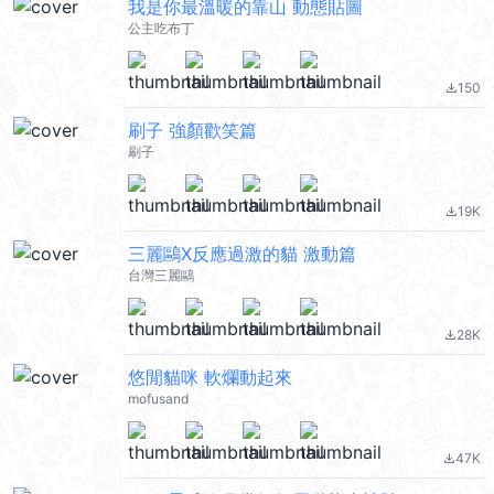
我是你最溫暖的靠山 動態貼圖
公主吃布丁
150
file_download
刷子 強顏歡笑篇
刷子
19K
file_download
三麗鷗X反應過激的貓 激動篇
台灣三麗鷗
28K
file_download
悠閒貓咪 軟爛動起來
mofusand
47K
file_download