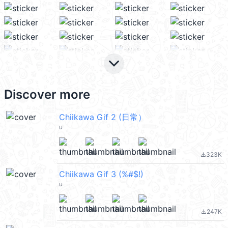
keyboard_arrow_down
Discover more
Chiikawa Gif 2 (日常）
u
323K
file_download
Chiikawa Gif 3 (%#$!)
u
247K
file_download