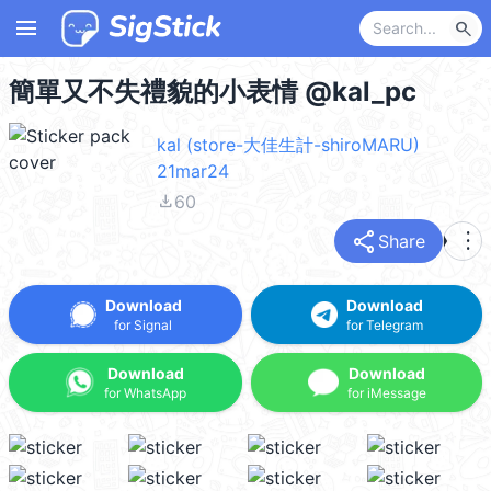
menu
search
簡單又不失禮貌的小表情 @kal_pc
kal (store-大佳生計-shiroMARU)
21mar24
file_download
60
share
more_vert
Share
Download
Download
for Signal
for Telegram
Download
Download
for WhatsApp
for iMessage