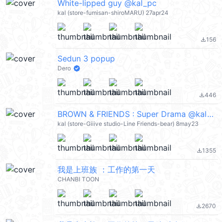
White-lipped guy @kal_pc
kal (store-fumisan-shiroMARU) 27apr24
156
file_download
Sedun 3 popup
Dero
446
file_download
BROWN & FRIENDS : Super Drama @kal_pc
kal (store-Giiive studio-Line Friends-bear) 8may23
1355
file_download
我是上班族 ：工作的第一天
CHANBI TOON
2670
file_download