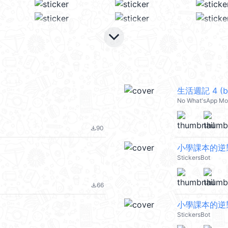
keyboard_arrow_down
生活週記 4 (
No What'sApp M
90
file_download
小學課本的逆
StickersBot
66
file_download
小學課本的逆
StickersBot