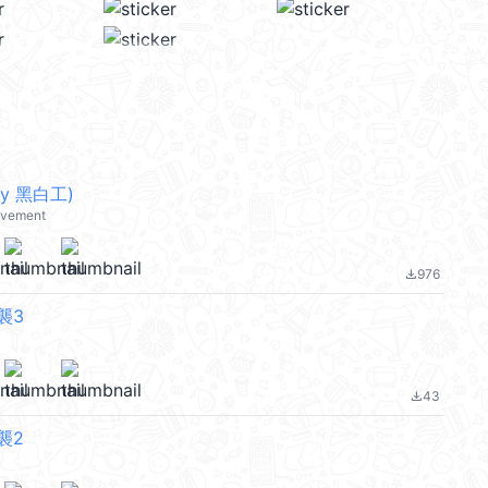
by 黑白工)
ovement
976
file_download
襲3
43
file_download
襲2