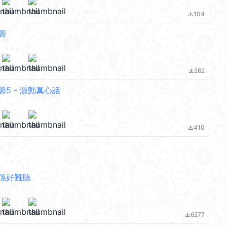
104
file_download
襲
262
file_download
5 - 激動真心話
410
file_download
係好難聽
6277
file_download