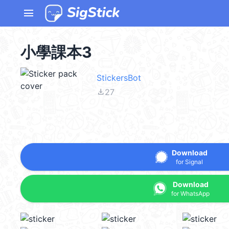
menu
小學課本3
StickersBot
file_download
27
Download
for Signal
Download
for WhatsApp