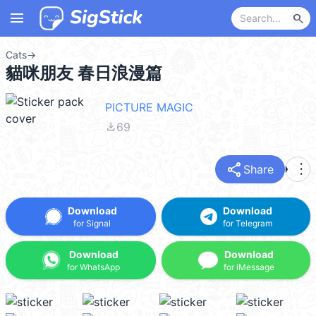
menu
search
Cats
→
貓咪朋友 春日浪漫篇
PICTURE MAGIC
file_download
69
share
more_vert
Share
Download
Download
for Signal
for Telegram
Download
Download
for WhatsApp
for iMessage