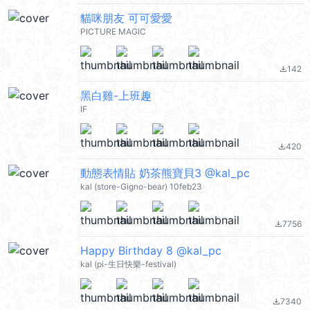
貓咪朋友 可可愛愛
PICTURE MAGIC
142
file_download
黑白雞-上班趣
IF
420
file_download
動態表情貼 奶茶熊寶貝3 @kal_pc
kal (store-Gigno-bear) 10feb23
7756
file_download
Happy Birthday 8 @kal_pc
kal (pi-生日快樂-festival)
7340
file_download