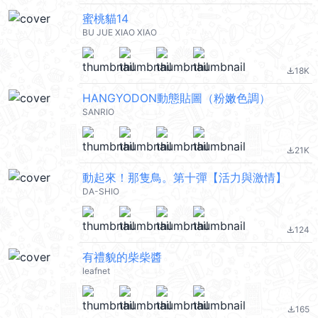
蜜桃貓14
BU JUE XIAO XIAO
18K
file_download
HANGYODON動態貼圖（粉嫩色調）
SANRIO
21K
file_download
動起來！那隻鳥。第十彈【活力與激情】
DA-SHIO
124
file_download
有禮貌的柴柴醬
leafnet
165
file_download