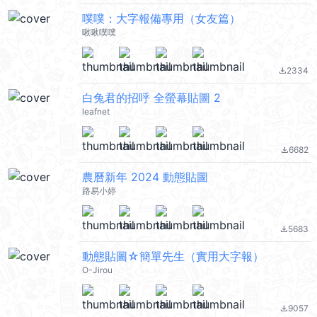
噗噗：大字報備專用（女友篇）
啾啾噗噗
2334
file_download
白兔君的招呼 全螢幕貼圖 2
leafnet
6682
file_download
農曆新年 2024 動態貼圖
路易小婷
5683
file_download
動態貼圖☆簡單先生（實用大字報）
O-Jirou
9057
file_download