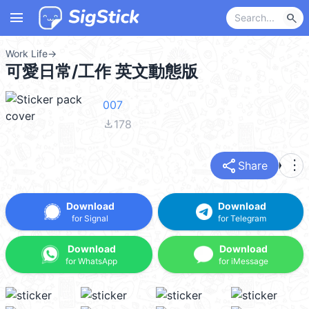
menu
search
Work Life
→
可愛日常/工作 英文動態版
007
file_download
178
share
more_vert
Share
Download
Download
for Signal
for Telegram
Download
Download
for WhatsApp
for iMessage