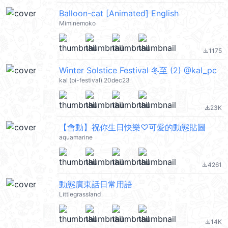
Balloon-cat [Animated] English
Miminemoko
1175
file_download
Winter Solstice Festival 冬至 (2) @kal_pc
kal (pi-festival) 20dec23
23K
file_download
【會動】祝你生日快樂♡可愛的動態貼圖
aquamarine
4261
file_download
動態廣東話日常用語
Littlegrassland
14K
file_download