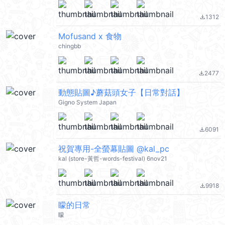
1312
file_download
Mofusand x 食物
chingbb
2477
file_download
動態貼圖♪蘑菇頭女子【日常對話】
Gigno System Japan
6091
file_download
祝賀專用-全螢幕貼圖 @kal_pc
kal (store-黃哲-words-festival) 6nov21
9918
file_download
矇的日常
矇