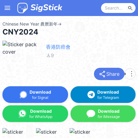
menu
search
Chinese New Year 農曆新年
→
CNY2024
香港防癌會
file_download
9
share
more_vert
Share
Download
Download
for Signal
for Telegram
Download
Download
for WhatsApp
for iMessage