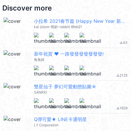
Discover more
小拉希 2021春节篇 (Happy New Year 新年快樂 CNY) @kal_pc
kal (store-熊妙-rabbit) 8feb21
43
file_download
新年祝賀 ❤︎ 一路發發發發發發發!
兔兔妞
2125
file_download
雙星仙子 夢幻可愛動態貼圖☆
SANRIO
1629
file_download
Q彈可愛★ LINE卡通明星
LY Corporation