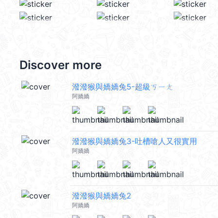
Discover more
潑潑猴與嬌嬌兔5-超級ㄎㄧㄤ
阿嬌嬌
潑潑猴與嬌嬌兔3-吐槽嗆人又很實用
阿嬌嬌
潑潑猴與嬌嬌兔2
阿嬌嬌