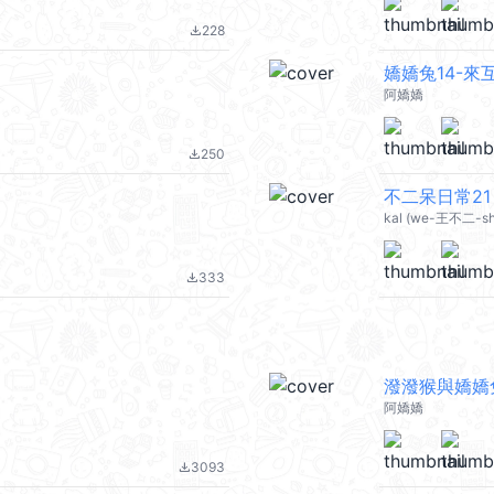
228
file_download
嬌嬌兔14-來
阿嬌嬌
250
file_download
不二呆日常21 
kal (we-王不二-sh
333
file_download
潑潑猴與嬌嬌
阿嬌嬌
3093
file_download