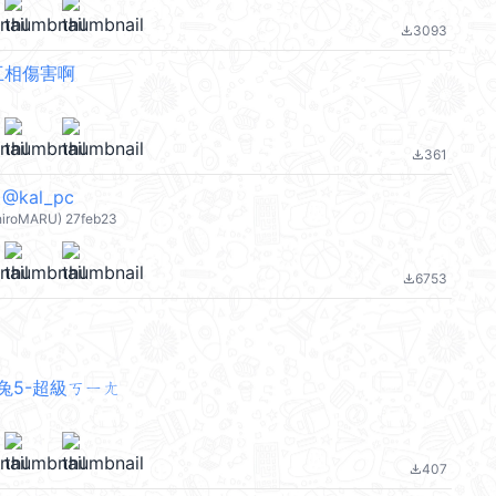
3093
file_download
互相傷害啊
361
file_download
@kal_pc
iroMARU) 27feb23
6753
file_download
兔5-超級ㄎㄧㄤ
407
file_download