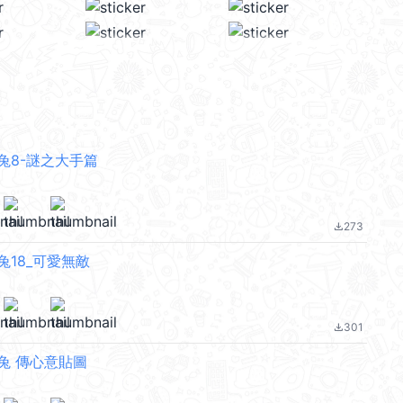
兔8-謎之大手篇
273
file_download
18_可愛無敵
301
file_download
兔 傳心意貼圖