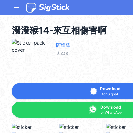
menu
潑潑猴14-來互相傷害啊
阿嬌嬌
file_download
400
Download
for Signal
Download
for WhatsApp