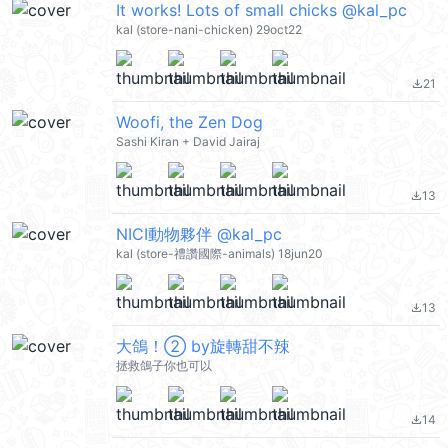
It works! Lots of small chicks @kal_pc
kal (store-nani-chicken) 29oct22
21
file_download
Woofi, the Zen Dog
Sashi Kiran + David Jairaj
13
file_download
NICI動物夥伴 @kal_pc
kal (store-禮讚國際-animals) 18jun20
13
file_download
大鴿！② by旋轉甜不辣
拯救鴿子你也可以
14
file_download