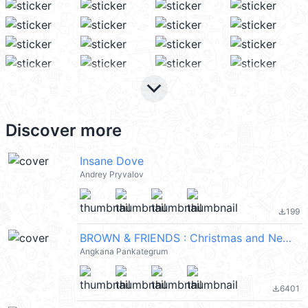
keyboard_arrow_down
Discover more
Insane Dove
Andrey Pryvalov
199
file_download
BROWN & FRIENDS : Christmas and New Year
Angkana Pankategrum
6401
file_download