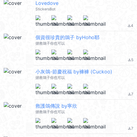
Lovedove
StickersBot
4
file_download
個資很珍貴的鴿子 byHoho耶
拯救鴿子你也可以
5
file_download
小灰鴿-節慶祝福 by褲褲 (Cuckoo)
拯救鴿子你也可以
7
file_download
救護鴿傳說 by寧欣
拯救鴿子你也可以
7
file_download