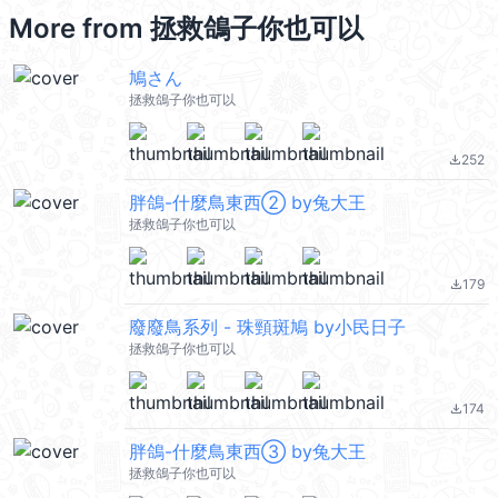
More from
拯救鴿子你也可以
鳩さん
拯救鴿子你也可以
252
file_download
胖鴿-什麼鳥東西② by兔大王
拯救鴿子你也可以
179
file_download
廢廢鳥系列 - 珠頸斑鳩 by小民日子
拯救鴿子你也可以
174
file_download
胖鴿-什麼鳥東西③ by兔大王
拯救鴿子你也可以