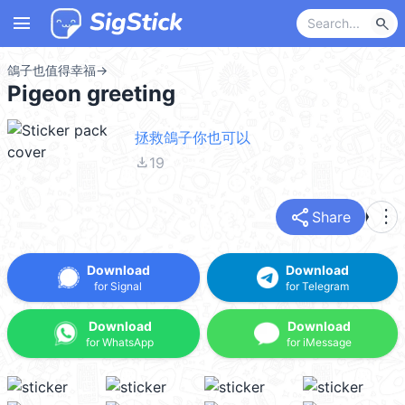
menu
search
鴿子也值得幸福
→
Pigeon greeting
拯救鴿子你也可以
file_download
19
share
more_vert
Share
Download
Download
for Signal
for Telegram
Download
Download
for WhatsApp
for iMessage