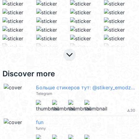
keyboard_arrow_down
Discover more
Больше стикеров тут: @stikery_emodzi_memy
Telegram
30
file_download
fun
funny