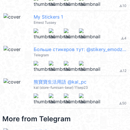
10
file_download
My Stickers 1
Ernest Tussey
4
file_download
Больше стикеров тут: @stikery_emodzi_memy
Telegram
12
file_download
熊寶寶生活用語 @kal_pc
kal (store-fumisan-bear) 11sep23
50
file_download
More from
Telegram