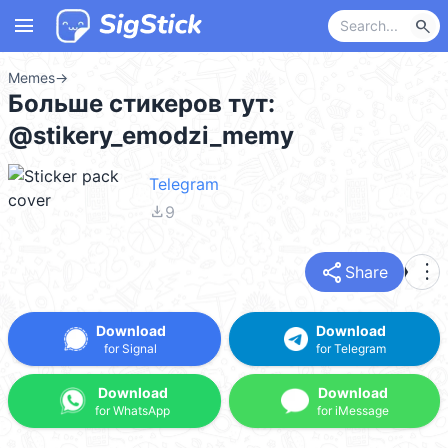
menu
search
Memes
→
Больше стикеров тут:
@stikery_emodzi_memy
Telegram
file_download
9
share
more_vert
Share
Download
Download
for Signal
for Telegram
Download
Download
for WhatsApp
for iMessage