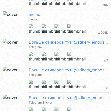
60K
file_download
meme
meme
206K
file_download
Больше стикеров тут: @stikery_emodzi_memy
Telegram
7
file_download
Больше стикеров тут: @stikery_emodzi_memy
Telegram
6
file_download
Больше стикеров тут: @stikery_emodzi_memy
Telegram Sticker