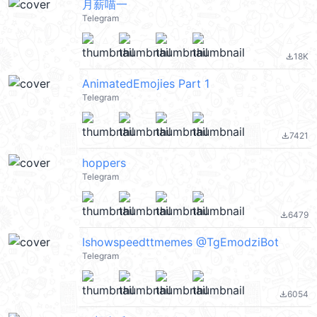
月薪喵一
Telegram
18K
file_download
AnimatedEmojies Part 1
Telegram
7421
file_download
hoppers
Telegram
6479
file_download
Ishowspeedttmemes @TgEmodziBot
Telegram
6054
file_download