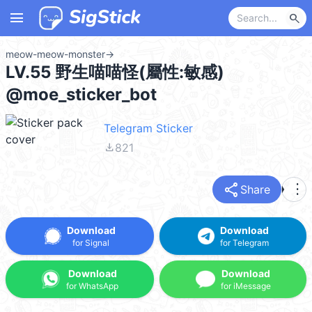
menu
search
meow-meow-monster
→
LV.55 野生喵喵怪(屬性:敏感)
@moe_sticker_bot
Telegram Sticker
file_download
821
share
more_vert
Share
Download
Download
for Signal
for Telegram
Download
Download
for WhatsApp
for iMessage