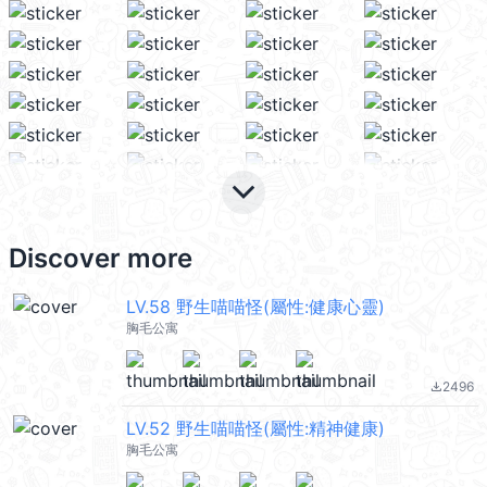
keyboard_arrow_down
Discover more
LV.58 野生喵喵怪(屬性:健康心靈)
胸毛公寓
2496
file_download
LV.52 野生喵喵怪(屬性:精神健康)
胸毛公寓