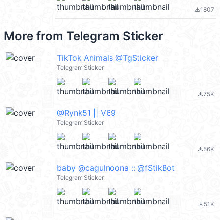
1807
file_download
More from
Telegram Sticker
TikTok Animals @TgSticker
Telegram Sticker
75K
file_download
@Rynk51 || V69
Telegram Sticker
56K
file_download
baby @cagulnoona :: @fStikBot
Telegram Sticker
51K
file_download