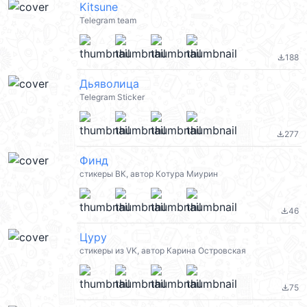
Kitsune
Telegram team
188
file_download
Дьяволица
Telegram Sticker
277
file_download
Финд
стикеры ВК, автор Котура Миурин
46
file_download
Цуру
стикеры из VK, автор Карина Островская
75
file_download