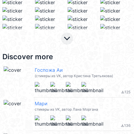
keyboard_arrow_down
Discover more
Госпожа Аи
(стикеры из VK, автор Кристина Третьякова)
125
file_download
Мари
стикеры из VK, автор Лана Моргана
136
file_download