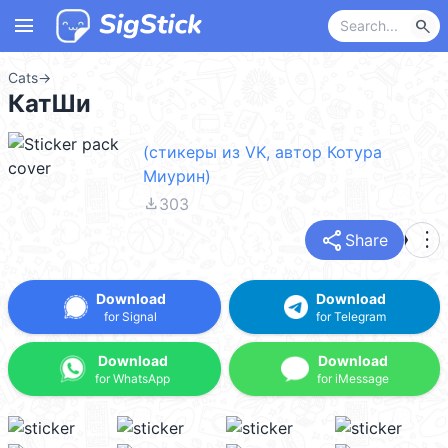
menu
search
Cats
→
КатШи
(стикеры из VK, автор Котура
Миурин)
file_download
303
share
more_vert
Share
Download
Download
for Signal
for Telegram
Download
Download
for WhatsApp
for iMessage