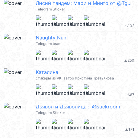
Лисий тандем: Мари и Минто от @TgSticker
Telegram Sticker
102
file_download
Naughty Nun
Telegram team
250
file_download
Каталина
стикеры из VK, автор Кристина Третьякова
87
file_download
Дьявол и Дьяволица :: @stickroom
Telegram Sticker
171
file_download