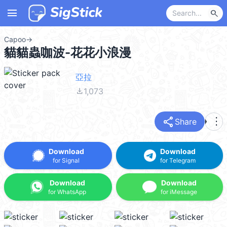
menu
search
Capoo
→
貓貓蟲咖波-花花小浪漫
亞拉
file_download
1,073
share
more_vert
Share
Download
Download
for Signal
for Telegram
Download
Download
for WhatsApp
for iMessage