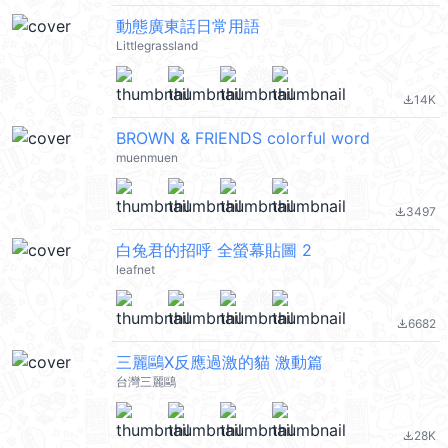
動態廣東話日常用語
Littlegrassland
14K
file_download
BROWN & FRIENDS colorful word
muenmuen
3497
file_download
白兔君的招呼 全螢幕貼圖 2
leafnet
6682
file_download
三麗鷗X反應過激的貓 激動篇
台灣三麗鷗
28K
file_download