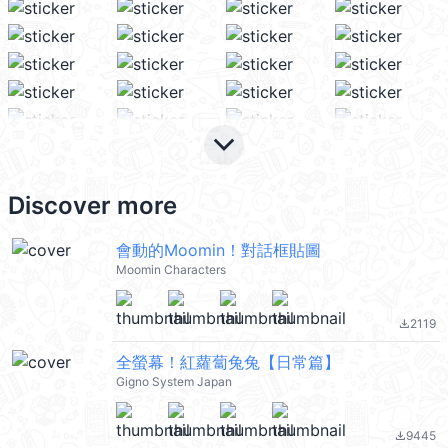
keyboard_arrow_down
Discover more
會動的Moomin！對話框貼圖
Moomin Characters
2119
file_download
全螢幕！紅蘿蔔兔兔【日常篇】
Gigno System Japan
9445
file_download