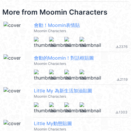
More from
Moomin Characters
會動！Moomin表情貼
Moomin Characters
2376
file_download
會動的Moomin！對話框貼圖
Moomin Characters
2119
file_download
Little My 為新生活加油貼圖
Moomin Characters
1303
file_download
Little My動態貼圖
Moomin Characters