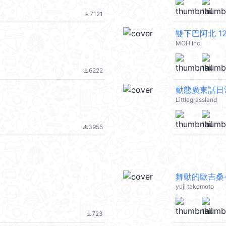
7121
file_download
雙下巴阿北 1
MOH Inc.
6222
file_download
動態廣東話日
Littlegrassland
3955
file_download
舞動的歐吉桑
yuji takemoto
723
file_download