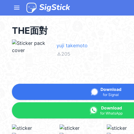
menu
THE面對
yuji takemoto
file_download
205
Download
for Signal
Download
for WhatsApp