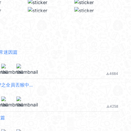
常迷因篇
4684
file_download
之全員丟猴中...
4258
file_download
笑篇