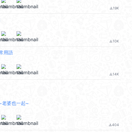
19K
file_download
2
10K
file_download
常用語
14K
file_download
~老婆也一起~
404
file_download