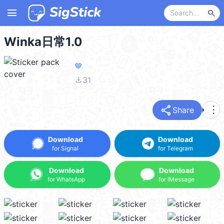
menu
search
Winka日常1.0
🤎
file_download
31
share
more_vert
Share
Download
Download
for Signal
for Telegram
Download
Download
for WhatsApp
for iMessage