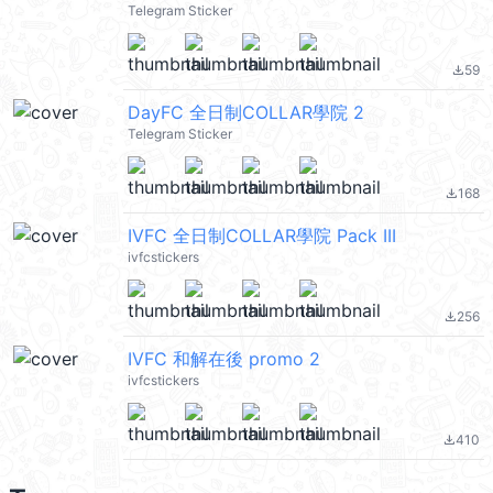
Telegram Sticker
59
file_download
DayFC 全日制COLLAR學院 2
Telegram Sticker
168
file_download
IVFC 全日制COLLAR學院 Pack III
ivfcstickers
256
file_download
IVFC 和解在後 promo 2
ivfcstickers
410
file_download