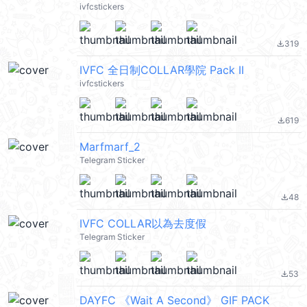
ivfcstickers
319
file_download
IVFC 全日制COLLAR學院 Pack II
ivfcstickers
619
file_download
Marfmarf_2
Telegram Sticker
48
file_download
IVFC COLLAR以為去度假
Telegram Sticker
53
file_download
DAYFC 《Wait A Second》 GIF PACK