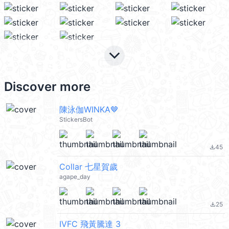
keyboard_arrow_down
Discover more
陳泳伽WINKA🤎
StickersBot
45
file_download
Collar 七星賀歲
agape_day
25
file_download
IVFC 飛黃騰達 3