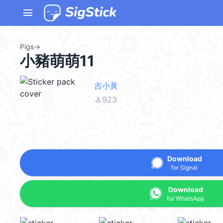
menu
Pigs
→
小豬萌萌11
吉小黃
file_download
923
Download
for Signal
Download
for WhatsApp