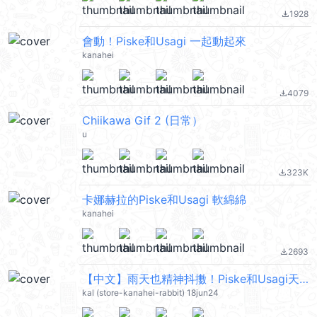
1928
file_download
會動！Piske和Usagi 一起動起來
kanahei
4079
file_download
Chiikawa Gif 2 (日常）
u
323K
file_download
卡娜赫拉的Piske和Usagi 軟綿綿
kanahei
2693
file_download
【中文】雨天也精神抖擻！Piske和Usagi天氣貼圖 @kal_pc
kal (store-kanahei-rabbit) 18jun24