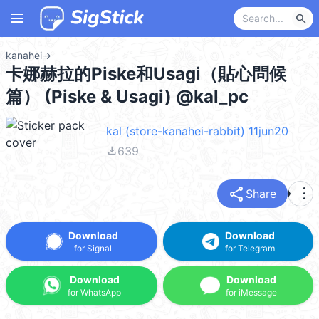
menu
search
kanahei
→
卡娜赫拉的Piske和Usagi（貼心問候
篇） (Piske & Usagi) @kal_pc
kal (store-kanahei-rabbit) 11jun20
file_download
639
share
more_vert
Share
Download
Download
for Signal
for Telegram
Download
Download
for WhatsApp
for iMessage