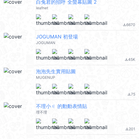
白兔君的招呼 全螢幕貼圖 2
leafnet
6670
file_download
JOGUMAN 初登場
JOGUMAN
45K
file_download
泡泡先生實用貼圖
MUGENUP
75
file_download
不理小ㄐ 的動動表情貼
理不理
201
file_download