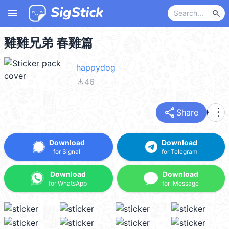
menu
search
雞雞兄弟 春雞篇
happydog
file_download
46
share
more_vert
Share
Download
Download
for Signal
for Telegram
Download
Download
for WhatsApp
for iMessage