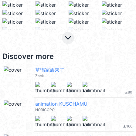
keyboard_arrow_down
Discover more
草鴨家族來了
Zack
80
file_download
animation KUSOHAMU
NORICOPO
166
file_download