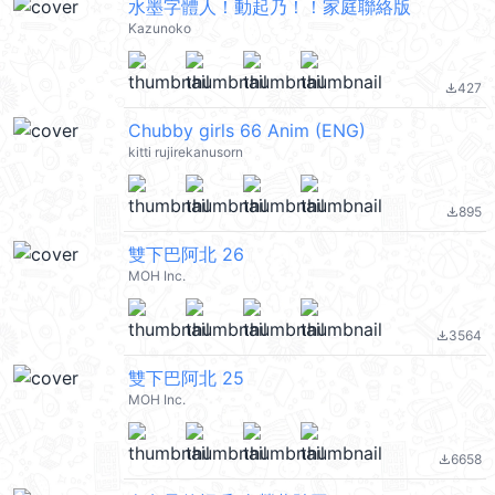
水墨字體人！動起乃！！家庭聯絡版
Kazunoko
427
file_download
Chubby girls 66 Anim (ENG)
kitti rujirekanusorn
895
file_download
雙下巴阿北 26
MOH Inc.
3564
file_download
雙下巴阿北 25
MOH Inc.
6658
file_download