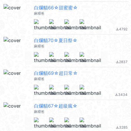
白爛貓66☆甜蜜蜜☆
麻糬爸
4792
file_download
白爛貓70☆夏日祭☆
麻糬爸
2837
file_download
白爛貓69☆超日常☆
麻糬爸
3434
file_download
白爛貓67☆超級瘋☆
麻糬爸
3285
file_download