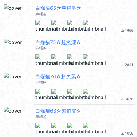
白爛貓65☆幸運星☆
麻糬爸
4666
file_download
白爛貓75☆超搖擺☆
麻糬爸
2841
file_download
白爛貓76☆超欠罵☆
麻糬爸
3678
file_download
白爛貓68☆超俏皮☆
麻糬爸
4658
file_download