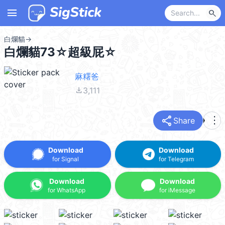
menu
search
白爛貓
→
白爛貓73☆超級屁☆
麻糬爸
file_download
3,111
share
more_vert
Share
Download
Download
for Signal
for Telegram
Download
Download
for WhatsApp
for iMessage