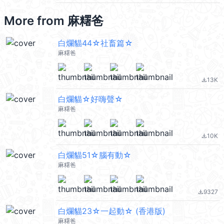
More from
麻糬爸
白爛貓44☆社畜篇☆
麻糬爸
13K
file_download
白爛貓☆好嗨聲☆
麻糬爸
10K
file_download
白爛貓51☆腦有動☆
麻糬爸
9327
file_download
白爛貓23☆一起動☆ (香港版)
麻糬爸