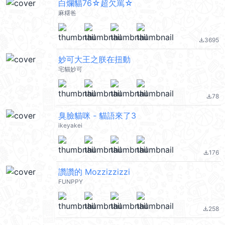
白爛貓76☆超欠罵☆
麻糬爸
3695
file_download
妙可大王之朕在扭動
宅貓妙可
78
file_download
臭臉貓咪 - 貓語來了3
ikeyakei
176
file_download
讚讚的 Mozzizzizzi
FUNPPY
258
file_download