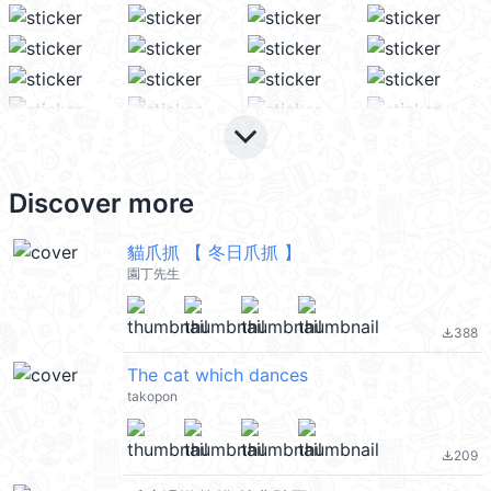
keyboard_arrow_down
Discover more
貓爪抓 【 冬日爪抓 】
園丁先生
388
file_download
The cat which dances
takopon
209
file_download