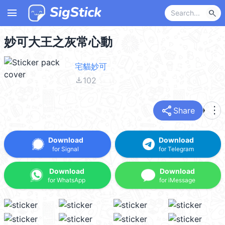
menu
search
妙可大王之灰常心動
宅貓妙可
file_download
102
share
more_vert
Share
Download
Download
for Signal
for Telegram
Download
Download
for WhatsApp
for iMessage