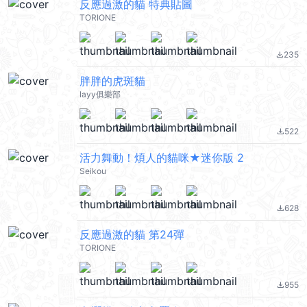
反應過激的貓 特典貼圖
TORIONE
235
file_download
胖胖的虎斑貓
layy俱樂部
522
file_download
活力舞動！煩人的貓咪★迷你版 2
Seikou
628
file_download
反應過激的貓 第24彈
TORIONE
955
file_download